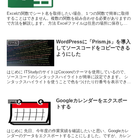
Excelの関数でシート名を取得したい場合、１つの関数で簡単に取得
することはできません。複数の関数を組み合わせる必要がありますの
で方法を解説します。 方法 Excelファイルは任意の場所に保存して
下さい。管理人は「C:¥tem...
WordPressに「Prism.js」を導入
ツール
してソースコードをコピーできる
ようにした
はじめに ITStudyのサイトはCocoonのテーマを使用しているので、
ソースコードのシンタックスハイライトが簡単に設定できます。 シ
ンタックスハイライトを使うことで色をつけたり行番号を表示できる
ので、見やすくてわか...
Googleカレンダーをエクスポー
ツール
トする
はじめに 先日、今年度の作業実績を確認したいと思い、Googleカレ
ンダーのデータをエクスポートすることにしました。ですが、カレン