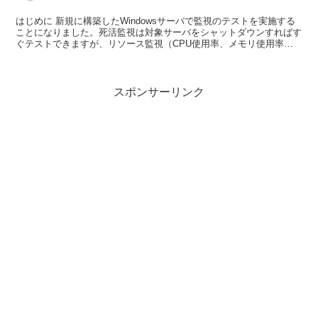
はじめに 新規に構築したWindowsサーバで監視のテストを実施する
ことになりました。死活監視は対象サーバをシャットダウンすればす
ぐテストできますが、リソース監視（CPU使用率、メモリ使用率、
ディスク使用率）はOSの標準機能だけでは...
スポンサーリンク