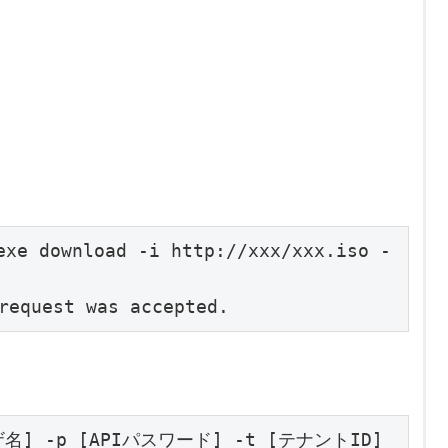
exe download -i http://xxx/xxx.iso -
request was accepted.
。
ユーザ名] -p [APIパスワード] -t [テナントID] 