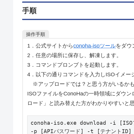
手順
操作手順
1．公式サイトから
conoha-isoツール
をダウ
2．任意の場所に保存し、解凍します。
3．コマンドプロンプトを起動します。
4．以下の通りコマンドを入力しISOイメ
※アップロードでは？と思う方がいるかも
ISOファイルをConoHaの一時領域にダ
ロード」と読み替えた方がわかりやすいと
conoha-iso.exe download -i 
-p [APIパスワード] -t [テナントID]