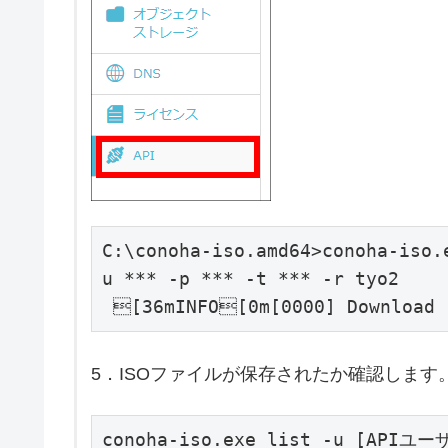
C:\conoha-iso.amd64>conoha-iso.
u *** -p *** -t *** -r tyo2

 [36mINFO[0m[0000] Download 
5．ISOファイルが保存されたか確認します
conoha-iso.exe list -u [API