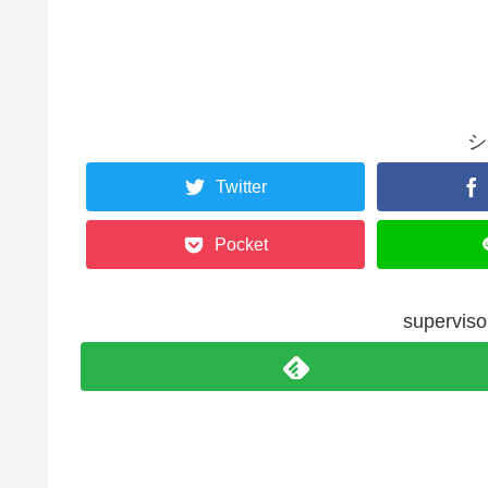
シ
Twitter
Pocket
superv