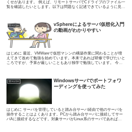
くせがあります。 例えば、リモートサーバでCドライブのファイル一
覧を確認したいとします。以下は問題なく記述できているように見え
ますが、実行するとエラ...
vSphereによるサーバ仮想化入門
サーバー
の動画がわかりやすい
はじめに 最近、VMWareで仮想マシンの構築作業に関わることが増
えてきて改めて勉強を始めています。本来であれば研修で学びたいと
ころですが、予算が厳しいこともあり独学で勉強しています。 今は
有識者がYouTubeに動画をアップ...
Windowsサーバでポートフォワ
サーバー
ーディングを使ってみた
はじめに サーバを管理していると踏み台サーバ経由で他のサーバを
操作することはよくあります。PCから踏み台サーバに接続してサー
バAに接続するなどです。対象サーバがLinux系のサーバであれば
TeraTermのsshポート転送を使って効...