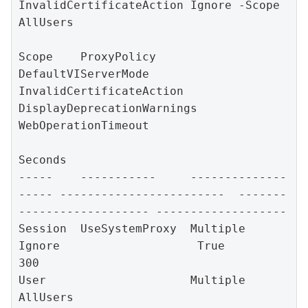
InvalidCertificateAction Ignore -Scope 
AllUsers

Scope    ProxyPolicy     
DefaultVIServerMode 
InvalidCertificateAction  
DisplayDeprecationWarnings 
WebOperationTimeout

Seconds            

-----    -----------     --------------
----- ------------------------  -------
------------------- -------------------

Session  UseSystemProxy  Multiple            
Ignore                    True                       
300                

User                     Multiple                                                                                    

AllUsers                                     