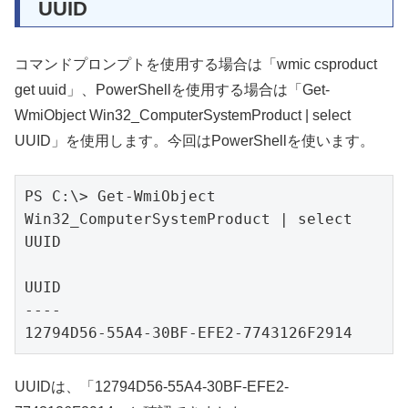
UUID
コマンドプロンプトを使用する場合は「wmic csproduct
get uuid」、PowerShellを使用する場合は「Get-
WmiObject Win32_ComputerSystemProduct | select
UUID」を使用します。今回はPowerShellを使います。
PS C:\> Get-WmiObject 
Win32_ComputerSystemProduct | select 
UUID

UUID

----

12794D56-55A4-30BF-EFE2-7743126F2914
UUIDは、「12794D56-55A4-30BF-EFE2-