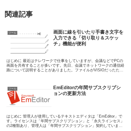
関連記事
画面に線を引いたり手書き文字を
ツール
入力できる「切り取り＆スケッ
チ」機能が便利
はじめに 最近はテレワークで仕事をしていますが、会議などでPCの
画面を共有することが多いです。先日、会議でネットワークの通信経
路について説明することがありました。ファイルがVISIOだったた
め、PowerPointのようにレーザーポ...
EmEditorの年間サブスクリプシ
ツール
ョンの更新方法
はじめに 管理人が使用しているテキストエディタは「EmEditor」で
す。ライセンスは「年間サブスクリプション」と「永久ラインセス」
の2種類あり、管理人は「年間サブスクリプション」契約していま
す。 年間サブスクリプショ...