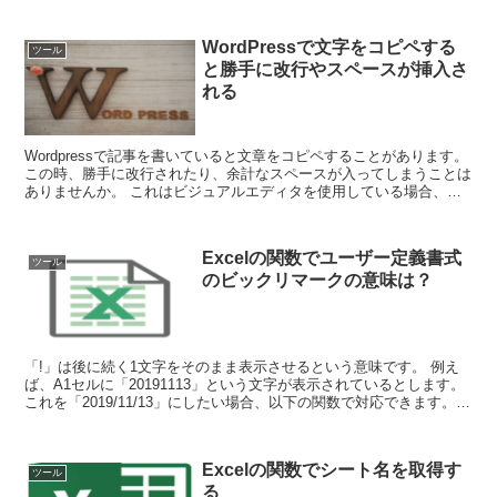
WordPressで文字をコピペする
ツール
と勝手に改行やスペースが挿入さ
れる
Wordpressで記事を書いていると文章をコピペすることがあります。
この時、勝手に改行されたり、余計なスペースが入ってしまうことは
ありませんか。 これはビジュアルエディタを使用している場合、コ
ピペした状況によって余計なタグが自動的...
Excelの関数でユーザー定義書式
ツール
のビックリマークの意味は？
「!」は後に続く1文字をそのまま表示させるという意味です。 例え
ば、A1セルに「20191113」という文字が表示されているとします。
これを「2019/11/13」にしたい場合、以下の関数で対応できます。
=TEXT(A1,"...
Excelの関数でシート名を取得す
ツール
る