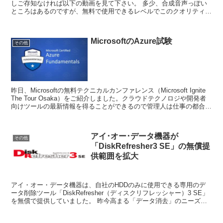
しご存知なければ以下の動画を見て下さい。 多少、合成音声っぽい
ところはあるのですが、無料で使用できるレベルでこのクオリティは
すごいと思います。最新...
MicrosoftのAzure試験
その他
昨日、Microsoftの無料テクニカルカンファレンス（Microsoft Ignite
The Tour Osaka）をご紹介しました。クラウドテクノロジや開発者
向けツールの最新情報を得ることができるので管理人は仕事の都合を
つけて参加す...
アイ･オー･データ機器が
その他
「DiskRefresher3 SE」の無償提
供範囲を拡大
アイ・オー・データ機器は、自社のHDDのみに使用できる専用のデ
ータ削除ツール「DiskRefresher（ディスクリフレッシャー）3 SE」
を無償で提供していました。 昨今高まる「データ消去」のニーズに
お応えするために、アイ・オー・...