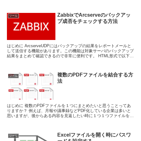
サイトやアプリです。 時差計算 サ...
ZabbixでArcserveのバックアッ
ツール
プ成否をチェックする方法
はじめに ArcserveUDPにはバックアップの結果をレポートメールと
して送信する機能があります。この機能は対象サーバのバックアップ
結果をまとめて確認できるので非常に便利です。 HTML形式で以下の
ように確認できます。 ...
複数のPDFファイルを結合する方
ツール
法
はじめに 複数のPDFファイルを１つにまとめたいと思うことってあ
りますか？ 例えば、月報や議事録などPDF化している企業は多いと
思いますが、後からある内容を見返したい時に１つ１つファイルを開
いて該当箇所を探すのは手間がかかりま...
Excelファイルを開く時にパスワ
ツール