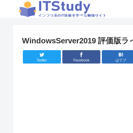
WindowsServer2019 評
Twitter
Facebook
はてブ