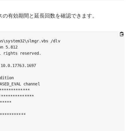
ンスの有効期間と延長回数を確認できます。
s\system32\slmgr.vbs /dlv

n 5.812

 rights reserved.

.17763.1697

ition

SED_EVAL channel

***********

*************

****

**********
