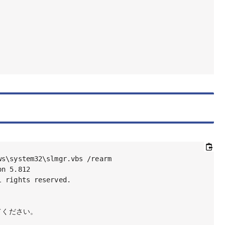
s\system32\slmgr.vbs /rearm

n 5.812

 rights reserved.

てください。