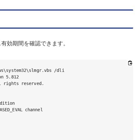
ス有効期間を確認できます。
s\system32\slmgr.vbs /dli

n 5.812

 rights reserved.

ition

SED_EVAL channel
