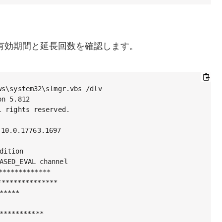
の有効期間と延長回数を確認します。
s\system32\slmgr.vbs /dlv

n 5.812

 rights reserved.

.17763.1697

ition

SED_EVAL channel

***********

*************

****

**********
