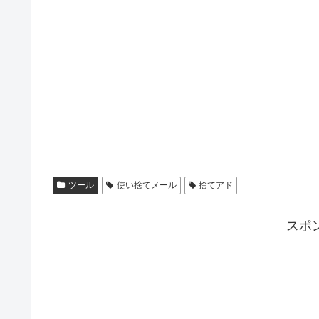
ツール
使い捨てメール
捨てアド
スポ