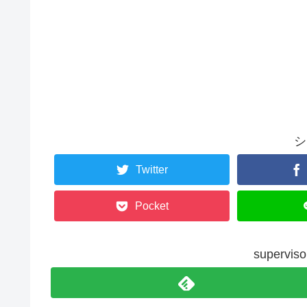
シ
Twitter
Pocket
superv