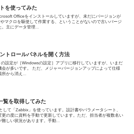
ートを使ってみた
rosoft Officeをインストールしていますが、未だにバージョンが
関数やマクロを駆使して作業する、ということがないので古いバージ
。主にデータ管理...
にコントロールパネルを開く方法
は多くの設定が［Windowsの設定］アプリに移行していますが、いまだ
機会が多いです。 ただ、メジャーバージョンアップによって仕様
から消え...
トの一覧を取得してみた
として「Zabbix」を使っています。設計書やパラメータシート、
変更の度に資料を手動で更新しています。ただ、担当者が複数名い
難しい状況があります。手動...