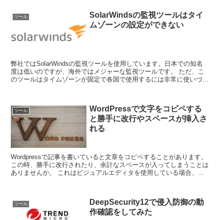
SolarWindsの監視ツールはタイ
ツール
ムゾーンの設定ができない
弊社ではSolarWindsの監視ツールを使用しています。日本での知名
度は低いのですが、海外ではメジャーな監視ツールです。 ただ、こ
のツールはタイムゾーンが固定で各国で使用するには非常に使いづら
い。 例えば、ドイツにサーバがあ...
WordPressで文字をコピペする
ツール
と勝手に改行やスペースが挿入さ
れる
Wordpressで記事を書いていると文章をコピペすることがあります。
この時、勝手に改行されたり、余計なスペースが入ってしまうことは
ありませんか。 これはビジュアルエディタを使用している場合、コ
ピペした状況によって余計なタグが自動的...
DeepSecurity12で侵入防御の動
ツール
作確認をしてみた