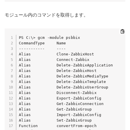
モジュール内のコマンドを取得します。
PS C:\> gcm -module psbbix

CommandType     Name                           
-----------     ----                           
Alias           Clone-ZabbixHost               
Alias           Connect-Zabbix                 
Alias           Delete-ZabbixApplication       
Alias           Delete-ZabbixHost              
Alias           Delete-ZabbixMediaType         
Alias           Delete-ZabbixTemplate          
Alias           Delete-ZabbixUserGroup         
Alias           Disconnect-Zabbix              
Alias           Export-ZabbixConfig            
Alias           Get-ZabbixConnection           
Alias           Get-ZabbixGroup                
Alias           Import-ZabbixConfig            
Alias           Set-ZabbixGroup                
Function        convertFrom-epoch              