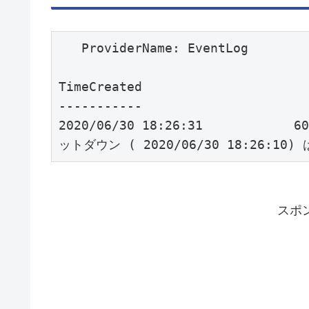
   ProviderName: EventLog

TimeCreated                      Id LevelDisplayName Message                       
-----------                      -- ---------------- -------                       
2020/06/30 18:26:31          
スポ