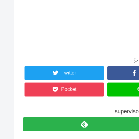
シ
Twitter
Pocket
superv