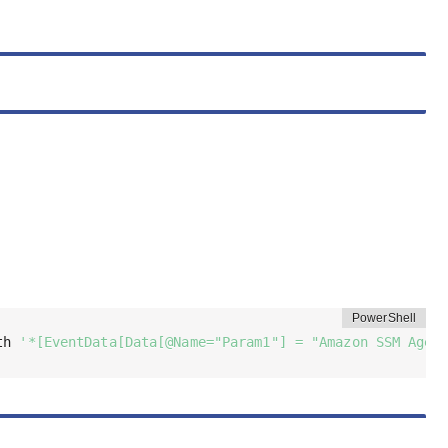
th 
'*[EventData[Data[@Name="Param1"] = "Amazon SSM Agen